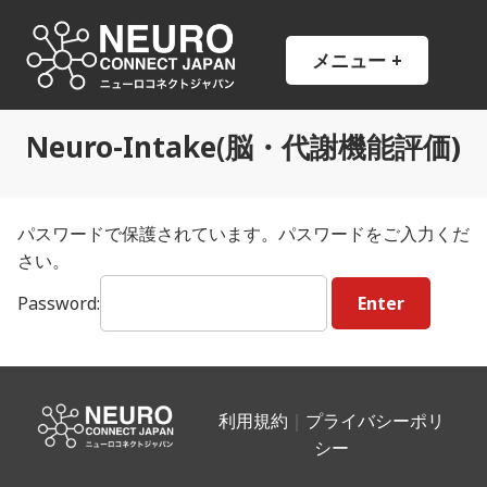
コ
ン
NCJ
NeuroConnect Japan
メニュー
+
開
閉
テ
い
じ
ン
た
た
状
状
ツ
態
態
Neuro-Intake(脳・代謝機能評価)
へ
ス
キ
ッ
パスワードで保護されています。パスワードをご入力くだ
プ
さい。
Password:
利用規約
｜
プライバシーポリ
シー