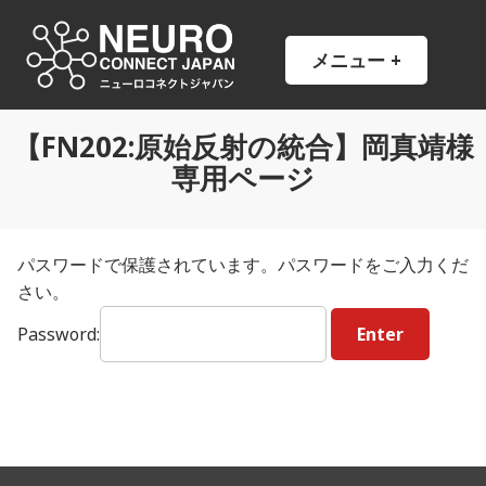
コ
ン
NCJ
NeuroConnect Japan
メニュー
+
開
閉
テ
い
じ
ン
た
た
状
状
ツ
態
態
【FN202:原始反射の統合】岡真靖様
へ
専用ページ
ス
キ
ッ
プ
パスワードで保護されています。パスワードをご入力くだ
さい。
Password: