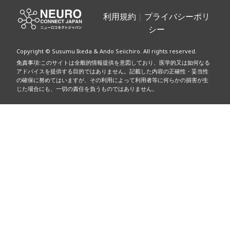
投
稿
利用規約
｜
プライバシーポリ
シー
ナ
Copyright © Susumu Ikeda & Ando Seiichiro. All rights reserved.
ビ
免責事項:このサイトは全般的情報提供を意図しており、医学的又は如何なる
アドバイスを提供する目的ではありません。記載した内容の正確性・妥当性
ゲ
の確保に努めてはいますが、その利用によって利用者等に何らかの損害が生
じた場合にも、一切の責任を負うものではありません。
ー
シ
ョ
ン