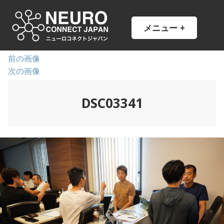
コ
ン
NCJ
NeuroConnect Japan
メニュー
+
開
閉
テ
い
じ
ン
た
た
状
状
ツ
前の画像
態
態
へ
次の画像
ス
キ
DSC03341
ッ
プ