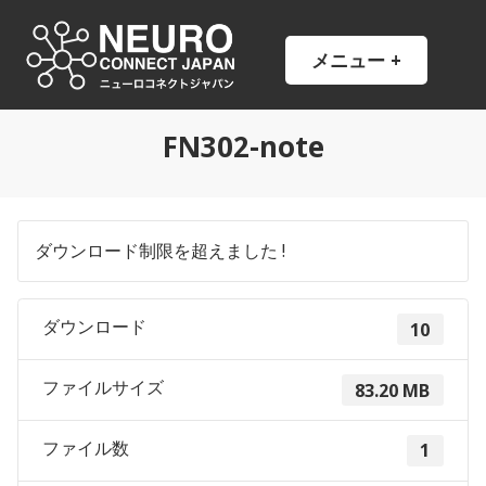
コ
ン
NCJ
NeuroConnect Japan
メニュー
+
開
閉
テ
い
じ
ン
た
た
状
状
ツ
態
態
FN302-note
へ
ス
キ
ッ
ダウンロード制限を超えました !
プ
ダウンロード
10
ファイルサイズ
83.20 MB
ファイル数
1