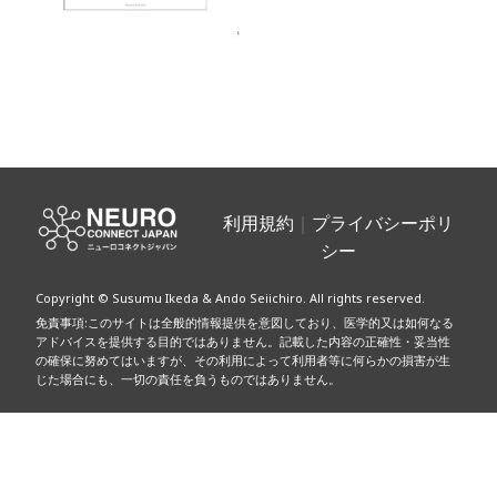
投
稿
利用規約
｜
プライバシーポリ
シー
ナ
Copyright © Susumu Ikeda & Ando Seiichiro. All rights reserved.
ビ
免責事項:このサイトは全般的情報提供を意図しており、医学的又は如何なる
アドバイスを提供する目的ではありません。記載した内容の正確性・妥当性
ゲ
の確保に努めてはいますが、その利用によって利用者等に何らかの損害が生
じた場合にも、一切の責任を負うものではありません。
ー
シ
ョ