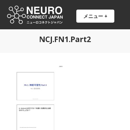
コ
ン
NCJ
NeuroConnect Japan
メニュー
+
開
閉
テ
い
じ
ン
た
た
状
状
ツ
態
態
NCJ.FN1.Part2
へ
ス
キ
ッ
プ