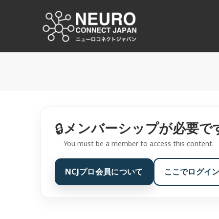
コ
ン
NCJ
テ
ン
NeuroConnect Japan
ツ
へ
ス
キ
ッ
プ
メンバーシップが必要で
🔒
You must be a member to access this content.
NCJプロ会員について
ここでログイ