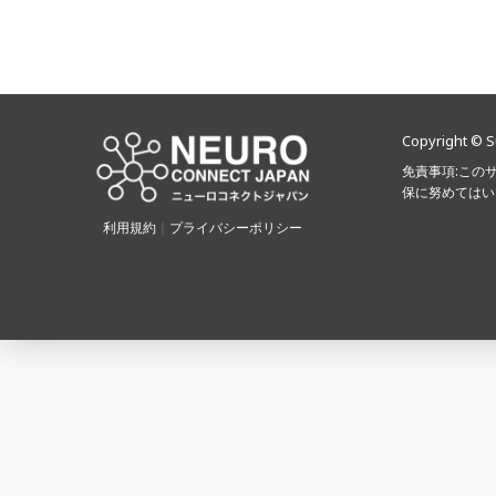
投
稿
Copyright © S
ナ
免責事項:この
保に努めてはい
ビ
利用規約
｜
プライバシーポリシー
ゲ
ー
シ
ョ
ン