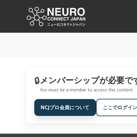
コ
ン
NCJ
テ
ン
NeuroConnect Japan
ツ
へ
ス
キ
ッ
プ
メンバーシップが必要で
🔒
You must be a member to access this content.
NCJプロ会員について
ここでログイ