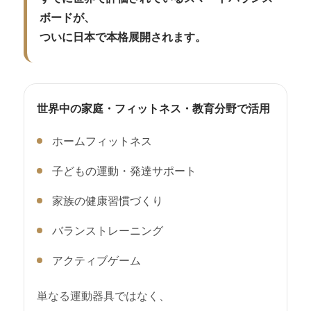
ボードが、
■ 初期不良時の対応
ついに日本で本格展開されます。
・商品到着後
7日以内
にご連絡ください。
・初期不良が確認された場合、
新品交換に
て対応
いたします。
・交換時の送料は当店が負担いたします。
世界中の家庭・フィットネス・教育分野で活用
■ 点検結果が正常だった場合
ホームフィットネス
返送品に不具合が確認されなかった場合、
子どもの運動・発達サポート
以下の費用をご請求させていただきます。
・往復送料
家族の健康習慣づくり
・検品手数料 3,300円（税込）
バランストレーニング
■ お客様都合による返品について
本製品は衛生・品質管理の観点から、
開封
アクティブゲーム
後、お客様都合による返品・返金はお受け
しておりません。
単なる運動器具ではなく、