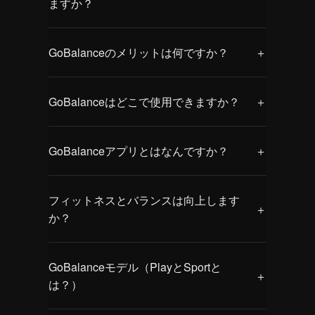
ますか？
GoBalanceアプリは、iOS 11以上および
GoBalanceのメリットは何ですか？
＋
Android 5以上に対応しており、ほとんどの
最新のスマートフォンやタブレットでご利
GoBalanceは、公式メーカーによると下記
用いただけます。
GoBalanceはどこで使用できますか？
＋
の幅広いフィットネス効果が報告されてい
なお、GoBalanceをスマートテレビへ直接
ます。
接続することはできませんが、お使いのス
どこでも、どんな場所でもご利用いただけ
バランス能力の向上、姿勢の改善、敏捷性
マートフォンやタブレットが「キャスト
GoBalanceアプリとはなんですか？
＋
ます。
の強化、柔軟性の向上、体幹（コア）の強
（画面共有）」機能に対応している場合、
GoBalanceは軽量で持ち運びやすく、スマ
化、身体の動きに対する意識の向上、コー
トレーニング画面をテレビに映してご利用
GoBalanceを使用するためのアプリです。
ートフォンやタブレットと連携して使用で
ディネーション（協調性）の改善に加え、
いただくことが可能です。ご利用前に、お
フィットネスとバランスは向上します
Play／Sportで共通のアプリです。
きるため、自宅はもちろん外出先でも手軽
ケガのリスク軽減にも期待できます。
＋
手持ちの端末がキャスト機能に対応してい
か？
App StoreかGoogle Playからダウンロード
にバランストレーニングを行えます。
さらにお子さんの発達や脳の成長を促す目
るかご確認ください。
できます。GoBalanceは、バランスボード
また、キャスト機能に対応した端末であれ
的でも活用されています。ご家庭だけでは
万が一、キャスト機能がご利用いただけな
GoBalanceを毎日継続してご利用いただく
とモーションセンサー、そして無料アプリ
ば、テレビに映して大画面でのトレーニン
なく小児発達支援を行う施設やクリニック
い場合でも、スマートフォンやタブレット
GoBalanceモデル（PlayとSportと
ことで、安定性（バランス能力）の向上
を組み合わせたインタラクティブトレーナ
グも可能です。
＋
でも導入されています。
上でGoBalanceのすべての機能を問題なく
は？）
と、全身のフィットネスレベルの改善が期
ーです。
お楽しみいただけます。
待できます。
アプリには、多彩なトレーニングプログラ