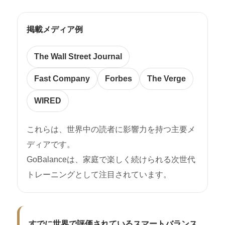
アプリを通じて、プレイスタイルに合わせ
・端末との相性・設定不足・操作方法の誤
たカスタマイズが可能です。
認
掲載メディア例
・取扱説明書・サポート案内に沿わない使
GoBalance Sport：
用
より高度なトレーニング機能やエクササイ
The Wall Street Journal
ズに対応しており、
上記理由により使用できない場合は、製品
本格的なフィットネス用途に適したプログ
Fast Company
Forbes
The Verge
の不良・不具合とはみなされません。
ラム構成となっています。
WIRED
■ 交換・返品の流れ（必ず事前連絡が必要
です）
これらは、世界中の読者に影響力を持つ主要メ
① まず弊社サポート窓口へご連絡くださ
ディアです。
い。
GoBalanceは、家庭で楽しく続けられる次世代
② トラブル内容の確認・トラブルシューテ
ィングを行います。
トレーニングとして注目されています。
③ 初期不良と判断された場合、新品交換対
応を行います。
※事前連絡なしの返送は受け取りできませ
ん。
すでに世界で評価されているスマートバランス