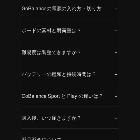
GoBalance Play
ムやゲーム、バランス測定テストが収録さ
GoBalanceの電源の入れ方・切り方
＋
家族で楽しめるバランスボード
れています。楽しみながらトレーニングで
12種類の連動ゲームを搭載し、楽しみなが
きる複数のゲームやプランを通じて、バラ
GoBalanceの電源オンは簡単です。
らバランス感覚やコーディネーションをサ
ンス能力やコーディネーションの向上をサ
ボードの素材と耐荷重は？
＋
本体のメインセンサーボタンを押してくだ
ポート。直径14.2インチの本格仕様ボード
ポートします。
さい。
に、Bluetooth対応のモーションセンサーを
GoBalance Play：
緑色のLEDが点灯した後、青色のLEDが表
内蔵。お子様から大人まで幅広くご利用い
難易度は調整できますか？
＋
耐久性のあるプラスチック素材を使用して
示されれば正常に起動しています。
ただけます。
おり、最大約150kg（330lbs）までの荷重
家族みんなでアクティブに楽しめる設計
調整機能について
に対応しています。
GoBalance Playは、日常の運動をゲーム感
バッテリーの種類と持続時間は？
＋
GoBalance PlayおよびGoBalance Sport
覚で楽しめるよう設計されたバランスボー
は、いずれもバランスレベルの調整に対応
GoBalance Sport：
ドです。インタラクティブなゲームを通じ
電池について
しています。
頑丈な木製素材を採用しており、最大約
て、バランス感覚や身体の協調性、体幹の
GoBalance Sport と Play の違いは？
＋
200kg（450lbs）までの荷重に対応してい
強化をサポートします。ご家庭での時間
GoBalance PlayおよびGoBalance Sport
GoBalance Sport：
ます。
を、よりアクティブで充実したひとときへ
用途・対象ユーザー
は、一般的なCR2032リチウム電池を使用
空気式クッションが付属しており、ボード
購入後、いつ届きますか？
＋
と導きます。
しています。
の下に設置して使用します。
GoBalance Play：
使用時間の目安は約200時間です。電池は
また、市販のバランス器具（例：BOSUな
配送について
GoBalance Sport
家族やお子様を含め、幅広い年齢層で楽し
簡単に交換可能です。
ど）の上にボードを載せて使用することも
返品返金について
＋