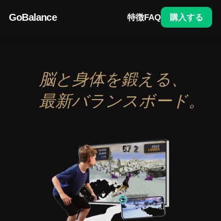
コ
GoBalance
ン
特徴
FAQ
購入する
テ
ン
ツ
へ
脳と身体を鍛える、
ス
キ
最新バランスボード。
ッ
プ