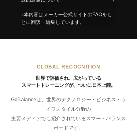
GoBalance Playのすべての機能に加え、よ
めるインタラクティブなゲームを中心とし
可能です。
ご注文後、追跡番号をメールにてご案内い
り本格的なトレーニングに対応したモデル
たモデルです。
電池の交換方法：
返品・交換・初期不良ポリシー
※本内容はメーカー公式サイトのFAQをも
たします。配送状況は追跡番号よりご確認
です。複数の専用フィットネス・トレーニ
遊び感覚で身体を動かしながら、柔軟性や
1）GoBalance本体のメインコンパートメ
GoBalance Play：
とに翻訳・編集しています。
いただけます。
ングアプリに対応し、筋力やバランス、コ
コーディネーション、体幹トレーニングを
ントを開け、モーションセンサーを取り外
別売りの空気式リングクッション（バゲル
当店ではお客様に安心して製品をご利用い
商品は日本郵便のゆうパックにて発送いた
ーディネーションの向上を目的とした多彩
サポートする設計です。
します。
型）に対応しています。
ただくため、返品・交換に関する基準を以
します。
なプログラムをご利用いただけます。より
2）上部のネジ2本を外し、バッテリーコン
クッション内の空気量を調整することで、
下の通り定めております。ご購入前に必ず
通常はご注文後2〜10営業日程度で発送い
幅広いトレーニングニーズに応える設計と
GoBalance Sport：
パートメントを引き出してください。
バランスの難易度を調整できます。
ご確認ください。
たします。
なっています。
より本格的なバランストレーニングやフィ
空気を多く入れると難易度が上がり、空気
ットネス用途に対応したモデルです。
を少し抜くことで難易度を下げることがで
■ 初期不良の場合
GLOBAL RECOGNITION
※本商品は海外からの輸入品のため、国内
運動習慣のある方やトレーニング志向のユ
きます。
初期不良とは、
製品本体のハードウェアに
在庫状況や入荷状況により、発送までに
ーザーに適した、より高い負荷のエクササ
世界で評価され、広がっている
起因する明確な故障・不具合
を指します。
2〜3週間程度お時間をいただく場合がござ
イズに対応しています。
スマートトレーニングが、ついに日本上陸。
います。
以下の事象は初期不良には該当しません：
GoBalanceは、世界のテクノロジー・ビジネス・ラ
特徴
・アプリケーションの設定・操作・不具合
イフスタイル分野の
・スマートフォン・タブレット・PC等の
GoBalance Play：
主要メディアでも紹介されているスマートバランス
端末側の問題
12種類以上のゲームを搭載し、軽量で持ち
・OS・Bluetooth・通信環境・電波状況に
ボードです。
運びしやすい設計です。
よる接続不良