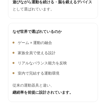
（例：イメージ違い・注文間違い・使用
遊びながら運動を続ける・脳を鍛えるデバイス
感・効果の個人差・端末との相性等）
として選ばれています。
■ 交換対象外
以下の場合は交換対応できません。
・開封した製品
なぜ世界で選ばれているのか
・連絡なしの返送
・到着から7日以上経過
ゲーム × 運動の融合
・落下・水濡れ・誤使用・改造等による故
家族全員で使える設計
障
・付属品・箱・内容物の欠品
リアルなバランス能力を反映
・外装・パッケージの軽微な傷や汚れ
室内で完結する運動環境
■ 重要事項
本ポリシーは予告なく変更される場合があ
従来の運動器具と違い、
ります。ご購入時点の内容が適用されま
継続率を前提に設計されています。
す。
本ポリシーに同意の上でご購入ください。