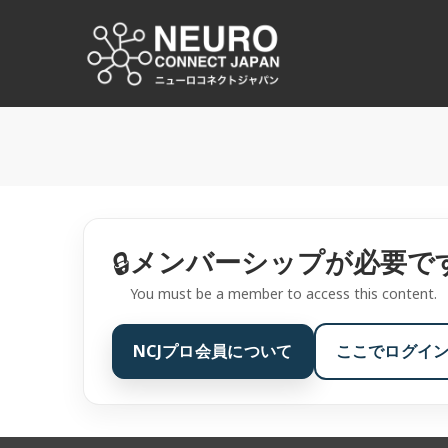
コ
ン
NCJ
テ
ン
NeuroConnect Japan
ツ
へ
ス
キ
ッ
プ
メンバーシップが必要で
🔒
You must be a member to access this content.
NCJプロ会員について
ここでログイ