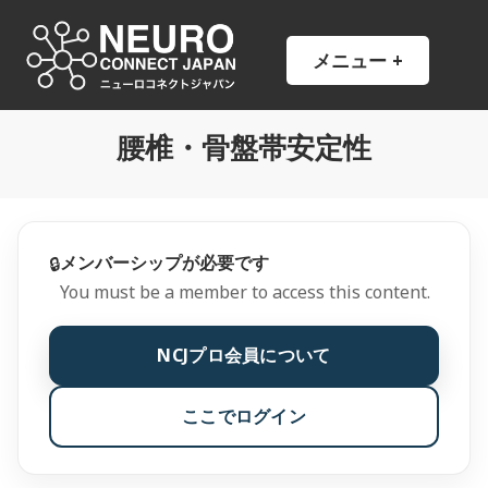
コ
ン
NCJ
NeuroConnect Japan
メニュー
+
開
閉
テ
い
じ
ン
た
た
状
状
ツ
態
態
腰椎・骨盤帯安定性
へ
ス
キ
ッ
プ
メンバーシップが必要です
🔒
You must be a member to access this content.
NCJプロ会員について
ここでログイン