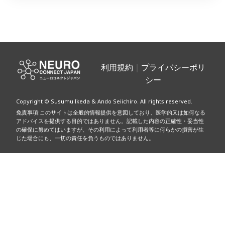
投
稿
利用規約
｜
プライバシーポリ
シー
ナ
Copyright © Susumu Ikeda & Ando Seiichiro. All rights reserved.
ビ
免責事項:このサイトは全般的情報提供を意図しており、医学的又は如何なる
アドバイスを提供する目的ではありません。記載した内容の正確性・妥当性
ゲ
の確保に努めてはいますが、その利用によって利用者等に何らかの損害が生
じた場合にも、一切の責任を負うものではありません。
ー
シ
ョ
ン