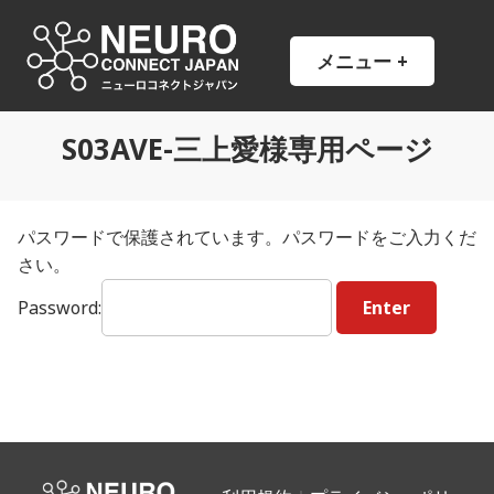
コ
ン
NCJ
NeuroConnect Japan
メニュー
+
開
閉
テ
い
じ
ン
た
た
状
状
ツ
態
態
S03AVE-三上愛様専用ページ
へ
ス
キ
ッ
パスワードで保護されています。パスワードをご入力くだ
プ
さい。
Password:
投