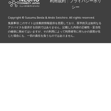
稿
利用規約
｜
プライバシーポリ
シー
ナ
Copyright © Susumu Ikeda & Ando Seiichiro. All rights reserved.
ビ
免責事項:このサイトは全般的情報提供を意図しており、医学的又は如何なる
アドバイスを提供する目的ではありません。記載した内容の正確性・妥当性
ゲ
の確保に努めてはいますが、その利用によって利用者等に何らかの損害が生
じた場合にも、一切の責任を負うものではありません。
ー
シ
ョ
ン