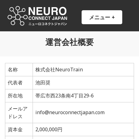
コ
ン
NCJ
NeuroConnect Japan
メニュー
+
開
閉
テ
い
じ
ン
た
た
状
状
ツ
態
態
運営会社概要
へ
ス
キ
ッ
名称
株式会社NeuroTrain
プ
代表者
池田奨
所在地
帯広市西23条南4丁目29-6
メールア
info@neuroconnectjapan.com
ドレス
資本金
2,000,000円