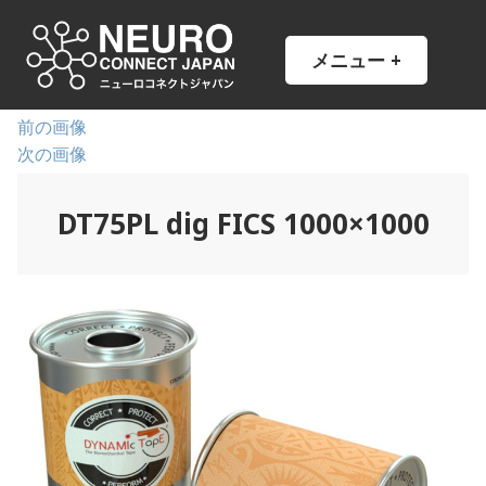
コ
ン
NCJ
NeuroConnect Japan
メニュー
+
開
閉
テ
い
じ
ン
た
た
状
状
ツ
前の画像
態
態
へ
次の画像
ス
キ
DT75PL dig FICS 1000×1000
ッ
プ