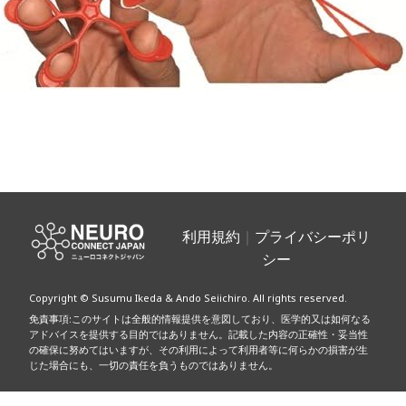
投
稿
利用規約
｜
プライバシーポリ
シー
ナ
Copyright © Susumu Ikeda & Ando Seiichiro. All rights reserved.
ビ
免責事項:このサイトは全般的情報提供を意図しており、医学的又は如何なる
アドバイスを提供する目的ではありません。記載した内容の正確性・妥当性
ゲ
の確保に努めてはいますが、その利用によって利用者等に何らかの損害が生
じた場合にも、一切の責任を負うものではありません。
ー