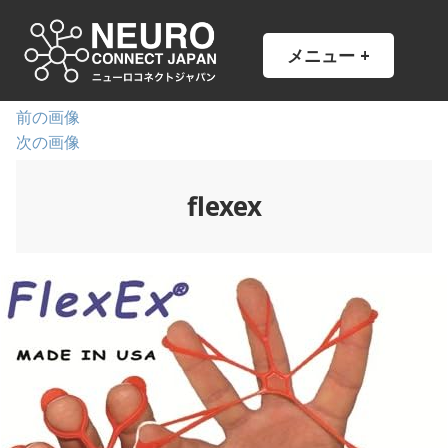
コ
ン
NCJ
NeuroConnect Japan
メニュー
+
開
閉
テ
い
じ
ン
た
た
状
状
ツ
前の画像
態
態
へ
次の画像
ス
キ
flexex
ッ
プ