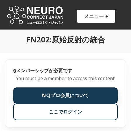
コ
ン
NCJ
NeuroConnect Japan
メニュー
+
開
閉
テ
い
じ
ン
た
た
状
状
ツ
態
態
FN202:原始反射の統合
へ
ス
キ
ッ
プ
メンバーシップが必要です
🔒
You must be a member to access this content.
NCJプロ会員について
ここでログイン