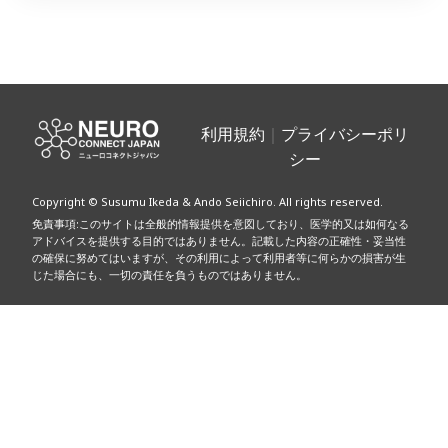
投
稿
利用規約
｜
プライバシーポリ
シー
ナ
Copyright © Susumu Ikeda & Ando Seiichiro. All rights reserved.
ビ
免責事項:このサイトは全般的情報提供を意図しており、医学的又は如何なる
アドバイスを提供する目的ではありません。記載した内容の正確性・妥当性
ゲ
の確保に努めてはいますが、その利用によって利用者等に何らかの損害が生
じた場合にも、一切の責任を負うものではありません。
ー
シ
ョ
ン